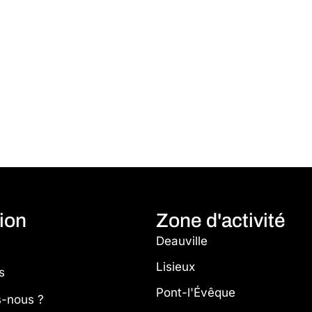
ion
Zone d'activité
Deauville
Lisieux
s
Pont-l'Évêque
-nous ?