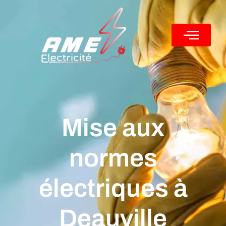
Nos services
Qui sommes-nous ?
Nos réalisations
Mise aux
normes
électriques à
Deauville